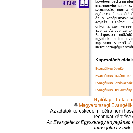
követően pedig minden
intézménybe járók s
szerencsés, mert a k
egész családok elérésér
és a középiskolák kö
egyház alapított, i
önkormányzat kérésér
Egyház. Az egyháznak 
Budapesten működő 
egyebek mellett nyír
tagozattal. A felnőttk
illetve pedagógus-továb
Kapcsolódó oldal
Evangélikus óvodák
Evangélikus általános isk
Evangélikus középiskolák
Evangélikus Hittudomány
Nyitólap
-
Tartalo
©
Magyarországi Evangéli
Az adatok kereskedelmi célra nem haszná
Technikai kérdése
Az Evangélikus Egyszeregy anyagának e
támogatta az eMag