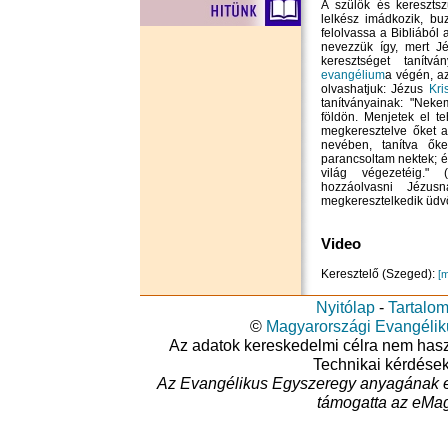
A szülők és kereszts
lelkész imádkozik, bu
felolvassa a Bibliából 
nevezzük így, mert J
keresztséget tanítv
evangélium
a végén, a
olvashatjuk: Jézus
Kri
tanítványainak: "Nek
földön. Menjetek el t
megkeresztelve őket a
nevében, tanítva ők
parancsoltam nektek; 
világ végezetéig.
hozzáolvasni Jézu
megkeresztelkedik üdvö
Video
Keresztelő (Szeged):
[
Nyitólap
-
Tartalo
©
Magyarországi Evangéli
Az adatok kereskedelmi célra nem haszná
Technikai kérdése
Az Evangélikus Egyszeregy anyagának e
támogatta az eMag