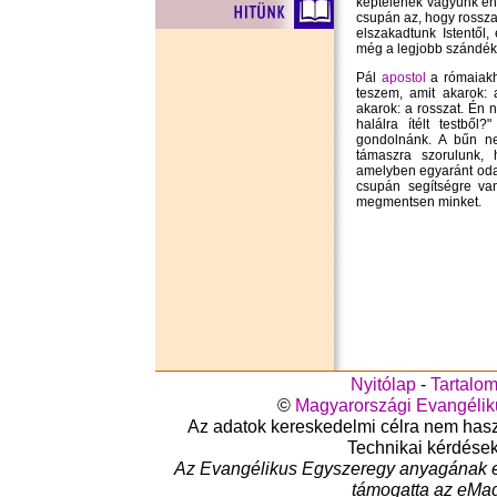
képtelenek vagyunk en
csupán az, hogy rossz
elszakadtunk Istentől,
még a legjobb szándéku
Pál
apostol
a rómaiakho
teszem, amit akarok:
akarok: a rosszat. Én 
halálra ítélt testbő
gondolnánk. A bűn ne
támaszra szorulunk,
amelyben egyaránt oda
csupán segítségre va
megmentsen minket.
Nyitólap
-
Tartalo
©
Magyarországi Evangéli
Az adatok kereskedelmi célra nem haszná
Technikai kérdése
Az Evangélikus Egyszeregy anyagának e
támogatta az eMag